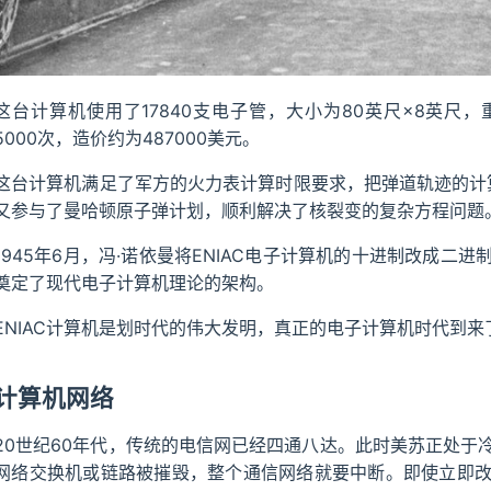
这台计算机使用了17840支电子管，大小为80英尺×8英尺，
5000次，造价约为487000美元。
这台计算机满足了军方的火力表计算时限要求，把弹道轨迹的计算时
又参与了曼哈顿原子弹计划，顺利解决了核裂变的复杂方程问题
1945年6月，冯·诺依曼将ENIAC电子计算机的十进制改成
奠定了现代电子计算机理论的架构。
ENIAC计算机是划时代的伟大发明，真正的电子计算机时代到来
计算机网络
20世纪60年代，传统的电信网已经四通八达。此时美苏正处于
网络交换机或链路被摧毁，整个通信网络就要中断。即使立即