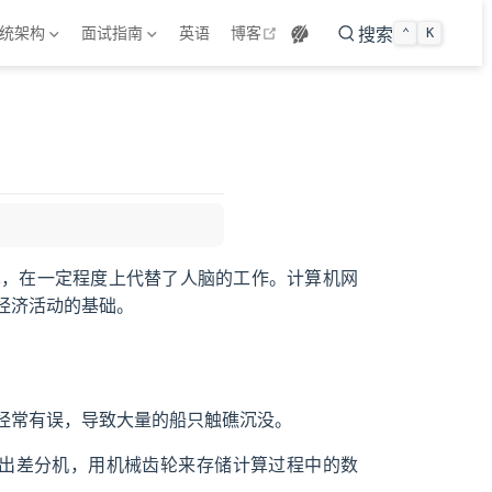
open in new window
统架构
面试指南
英语
博客
搜索
⌃
K
算，在一定程度上代替了人脑的工作。计算机网
经济活动的基础。
经常有误，导致大量的船只触礁沉没。
制出差分机，用机械齿轮来存储计算过程中的数