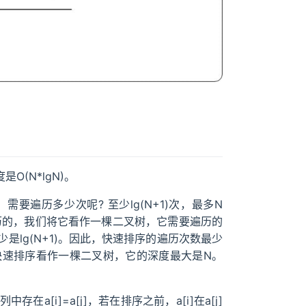
(N*lgN)。
要遍历多少次呢? 至少lg(N+1)次，最多N
行遍历的，我们将它看作一棵二叉树，它需要遍历的
lg(N+1)。因此，快速排序的遍历次数最少
是将快速排序看作一棵二叉树，它的深度最大是N。
[i]=a[j]，若在排序之前，a[i]在a[j]