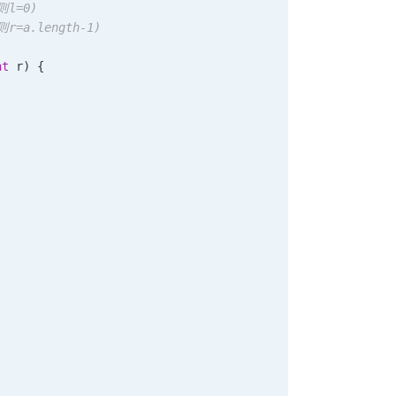
=0)

a.length-1)

nt
 r
)
{