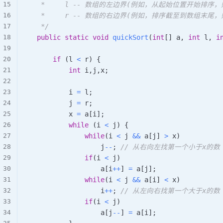
     *     l -- 数组的左边界(例如，从起始位置开始排序，则l
     *     r -- 数组的右边界(例如，排序截至到数组末尾，则r=
     */
public
static
void
quickSort
(
int
[
]
 a
,
int
 l
,
i
if
(
l 
<
 r
)
{
int
 i
,
j
,
x
;
            i 
=
 l
;
            j 
=
 r
;
            x 
=
 a
[
i
]
;
while
(
i 
<
 j
)
{
while
(
i 
<
 j 
&&
 a
[
j
]
>
 x
)
                    j
--
;
// 从右向左找第一个小于x的数
if
(
i 
<
 j
)
                    a
[
i
++
]
=
 a
[
j
]
;
while
(
i 
<
 j 
&&
 a
[
i
]
<
 x
)
                    i
++
;
// 从左向右找第一个大于x的数
if
(
i 
<
 j
)
                    a
[
j
--
]
=
 a
[
i
]
;