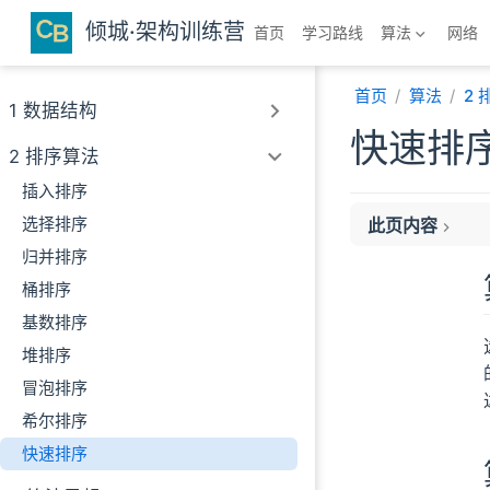
跳至主要內容
倾城·架构训练营
首页
学习路线
算法
网络
首页
算法
2
1 数据结构
快速排
2 排序算法
插入排序
选择排序
此页内容
归并排序
算法简介
桶排序
算法流程
时间复杂度和稳定
基数排序
代码实现
堆排序
参考
冒泡排序
希尔排序
快速排序