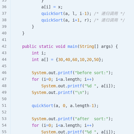
}
            a
[
i
]
=
 x
;
quickSort
(
a
,
 l
,
 i
-
1
)
;
/* 递归调用 */
quickSort
(
a
,
 i
+
1
,
 r
)
;
/* 递归调用 */
}
}
public
static
void
main
(
String
[
]
 args
)
{
int
 i
;
int
 a
[
]
=
{
30
,
40
,
60
,
10
,
20
,
50
}
;
System
.
out
.
printf
(
"before sort:"
)
;
for
(
i
=
0
;
 i
<
a
.
length
;
 i
++
)
System
.
out
.
printf
(
"%d "
,
 a
[
i
]
)
;
System
.
out
.
printf
(
"\n"
)
;
quickSort
(
a
,
0
,
 a
.
length
-
1
)
;
System
.
out
.
printf
(
"after  sort:"
)
;
for
(
i
=
0
;
 i
<
a
.
length
;
 i
++
)
System
.
out
.
printf
(
"%d "
,
 a
[
i
]
)
;