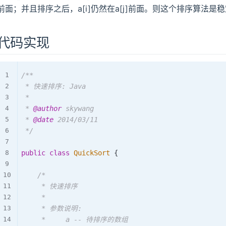
前面；并且排序之后，a[i]仍然在a[j]前面。则这个排序算法是
代码实现
/**

 * 快速排序: Java

 *

 * 
@author
 skywang

 * 
@date
 2014/03/11

 */
public
class
QuickSort
{
/*

     * 快速排序

     *

     * 参数说明: 

     *     a -- 待排序的数组
