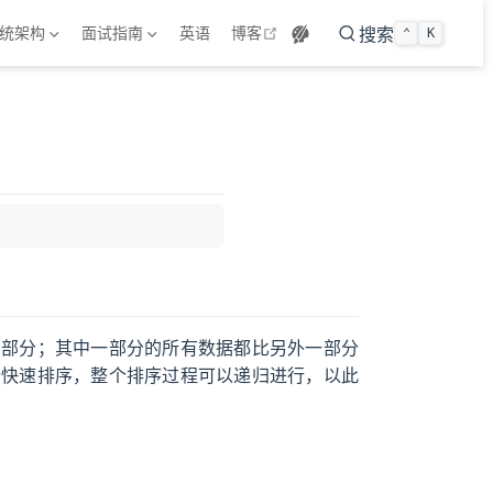
open in new window
统架构
面试指南
英语
博客
搜索
⌃
K
两部分；其中一部分的所有数据都比另外一部分
行快速排序，整个排序过程可以递归进行，以此