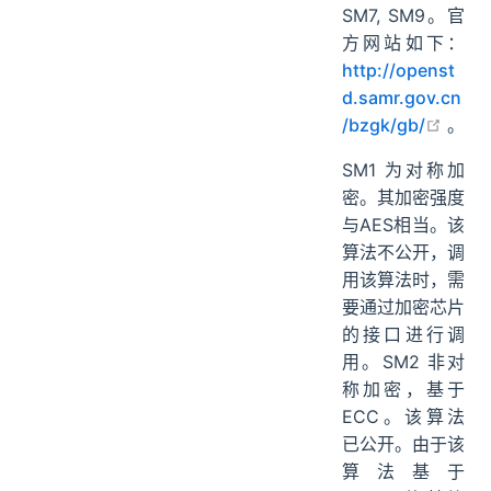
SM7, SM9。官
方网站如下：
http://openst
d.samr.gov.cn
open 
/bzgk/gb/
。
SM1 为对称加
密。其加密强度
与AES相当。该
算法不公开，调
用该算法时，需
要通过加密芯片
的接口进行调
用。SM2 非对
称加密，基于
ECC。该算法
已公开。由于该
算法基于