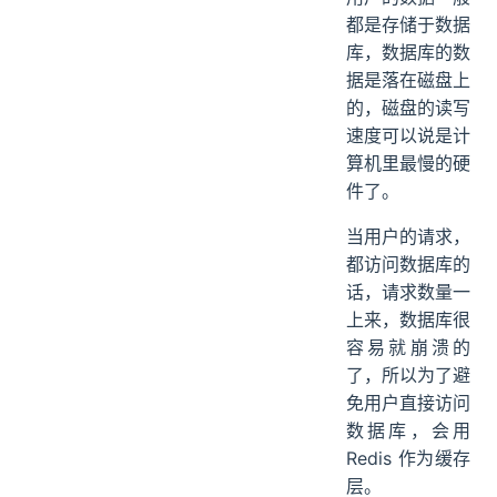
大量数据同时过期
都是存储于数据
Redis 故障宕机
库，数据库的数
缓存击穿
据是落在磁盘上
缓存穿透
的，磁盘的读写
总结
速度可以说是计
算机里最慢的硬
件了。
当用户的请求，
都访问数据库的
话，请求数量一
上来，数据库很
容易就崩溃的
了，所以为了避
免用户直接访问
数据库，会用
Redis 作为缓存
层。