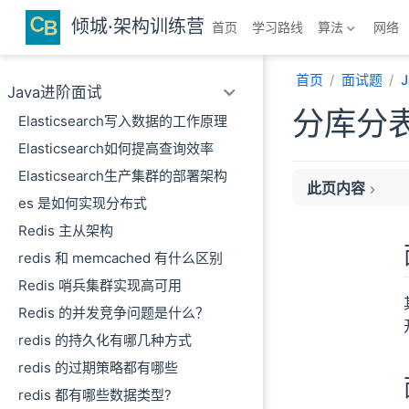
跳至主要內容
倾城·架构训练营
首页
学习路线
算法
网络
首页
面试题
Java进阶面试
分库分表
Elasticsearch写入数据的工作原理
Elasticsearch如何提高查询效率
Elasticsearch生产集群的部署架构
此页内容
es 是如何实现分布式
面试官心理分析
Redis 主从架构
面试题剖析
redis 和 memcached 有什么区别
基于数据库的实现
Redis 哨兵集群实现高可用
UUID
Redis 的并发竞争问题是什么？
获取系统当前时间
redis 的持久化有哪几种方式
snowflake 算法
redis 的过期策略都有哪些
redis 都有哪些数据类型?