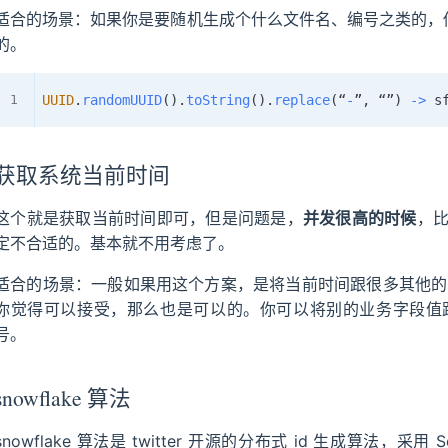
适合的场景：如果你是要随机生成个什么文件名、编号之类的，你可
的。
UUID
.
randomUUID
(
)
.
toString
(
)
.
replace
(
“
-
”
,
 “”
)
->
获取系统当前时间
这个就是获取当前时间即可，但是问题是，
并发很高的时候
，
定不合适的。基本就不用考虑了。
适合的场景：一般如果用这个方案，是将当前时间跟很多其他的业
你觉得可以接受，那么也是可以的。你可以将别的业务字段值
号。
snowflake 算法
snowflake 算法是 twitter 开源的分布式 id 生成算法，采用 