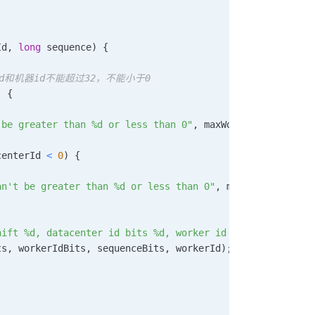
Id
,
long
 sequence
)
{
和机器id不能超过32，不能小于0
)
{
 be greater than %d or less than 0"
,
 maxWorkerId
)
)
;
centerId 
<
0
)
{
an't be greater than %d or less than 0"
,
 maxDatacenterId
hift %d, datacenter id bits %d, worker id bits %d, seque
ts
,
 workerIdBits
,
 sequenceBits
,
 workerId
)
;