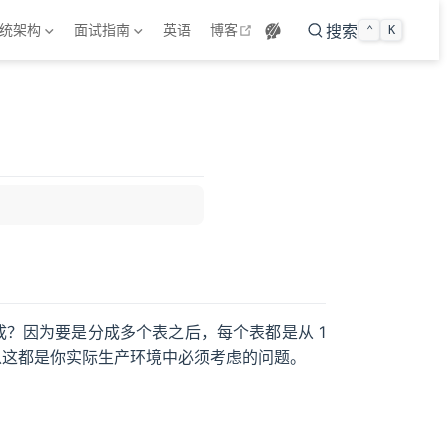
open in new window
统架构
面试指南
英语
博客
搜索
⌃
K
成？因为要是分成多个表之后，每个表都是从 1
所以这都是你实际生产环境中必须考虑的问题。