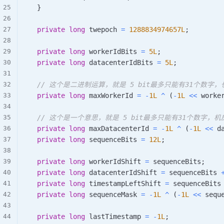
}
private
long
 twepoch 
=
1288834974657L
;
private
long
 workerIdBits 
=
5L
;
private
long
 datacenterIdBits 
=
5L
;
// 这个是二进制运算，就是 5 bit最多只能有31个数字
private
long
 maxWorkerId 
=
-
1L
^
(
-
1L
<<
 worke
// 这个是一个意思，就是 5 bit最多只能有31个数字，机
private
long
 maxDatacenterId 
=
-
1L
^
(
-
1L
<<
 d
private
long
 sequenceBits 
=
12L
;
private
long
 workerIdShift 
=
 sequenceBits
;
private
long
 datacenterIdShift 
=
 sequenceBits 
private
long
 timestampLeftShift 
=
 sequenceBits
private
long
 sequenceMask 
=
-
1L
^
(
-
1L
<<
 sequ
private
long
 lastTimestamp 
=
-
1L
;