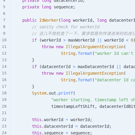
private
long
 datacenterId
;
private
long
 sequence
;
public
IdWorker
(
long
 workerId
,
long
 datacenter
// sanity check for workerId
// 这儿不就检查了一下，要求就是你传递进来的机房id
if
(
workerId 
>
 maxWorkerId 
||
 workerId 
<
0
throw
new
IllegalArgumentException
(
String
.
format
(
"worker Id can't
}
if
(
datacenterId 
>
 maxDatacenterId 
||
 data
throw
new
IllegalArgumentException
(
String
.
format
(
"datacenter Id c
}
System
.
out
.
printf
(
"worker starting. timestamp left s
                timestampLeftShift
,
 datacenterIdBi
this
.
workerId 
=
 workerId
;
this
.
datacenterId 
=
 datacenterId
;
this
.
sequence 
=
 sequence
;