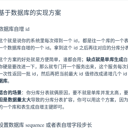
基于数据库的实现方案
数据库自增 id
这个就是说你的系统里每次得到一个 id，都是往一个库的一个
一个数据库自增的一个 id。拿到这个 id 之后再往对应的分库分
这个方案的好处就是方便简单，谁都会用；
缺点就是单库生成
自
你硬是要改进一下，那么就专门开一个服务出来，这个服务每次就拿
一次性返回一批 id，然后再把当前最大 id 值修改成递增几个 i
据库
。
适合的场景
：你分库分表就俩原因，要不就是单库并发太高，
但是数据量太大
导致的分库分表扩容，你可以用这个方案，因
的一个库和表生成自增主键即可。
设置数据库 sequence 或者表自增字段步长