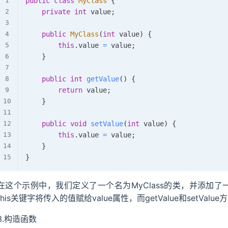
public
class
MyClass
{
private
int
 value
;
public
MyClass
(
int
 value
)
{
this
.
value 
=
 value
;
}
public
int
getValue
(
)
{
return
 value
;
}
public
void
setValue
(
int
 value
)
{
this
.
value 
=
 value
;
}
}
在这个示例中，我们定义了一个名为MyClass的类，并添加了
this关键字将传入的值赋给value属性，而getValue和setVal
3.构造函数