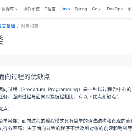
数据库
操作系统
C语言
Java
Spring
Go
DevOps
系
.语言基础
对象和类
类
面向过程的优缺点
象
面向过程（Procedural Programming）是一种以过
任务。面向过程与面向对象编程相比，有以下优点和缺点：
现面向对象思想
优点：
简单易懂：面向过程的编程模式具有简单的语法结构和直观的流
执行效率高：由于面向过程的程序不涉及到对象的创建和销毁