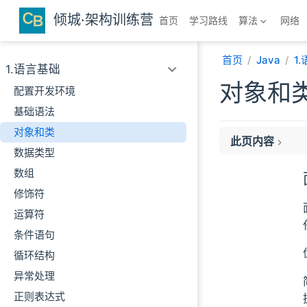
跳至主要內容
倾城·架构训练营
首页
学习路线
算法
网络
首页
Java
1
1.语言基础
对象和
配置开发环境
基础语法
对象和类
此页内容
数据类型
面向过程的优缺点
数组
面向过程到面向对
修饰符
面向对象优缺点
运算符
面向对象核心思想
条件语句
JAVA是如何实
循环结构
JAVA实现类
异常处理
JAVA实现封装
JAVA实现继承
正则表达式