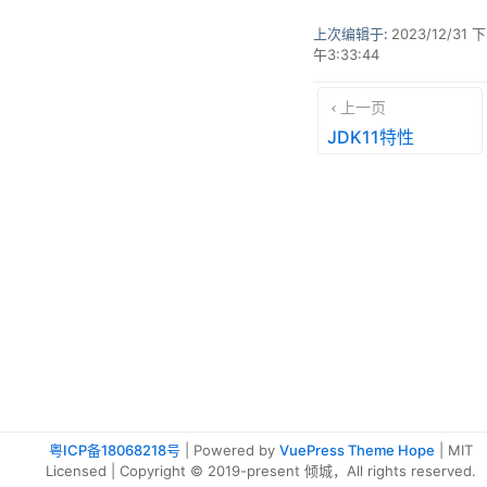
上次编辑于:
2023/12/31 下
午3:33:44
上一页
JDK11特性
粤ICP备18068218号
| Powered by
VuePress Theme Hope
| MIT
Licensed | Copyright © 2019-present 倾城，All rights reserved.