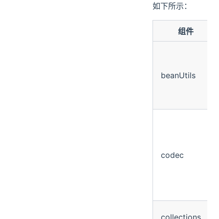
如下所示：
组件
beanUtils
codec
collections