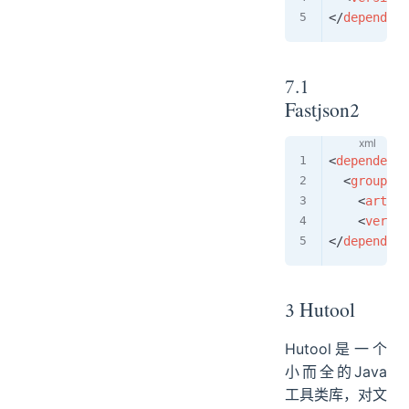
</
dependenc
7.1
Fastjson2
<
dependency
<
groupId
>
<
artifa
<
versio
</
dependenc
3 Hutool
Hutool是一个
小而全的Java
工具类库，对文