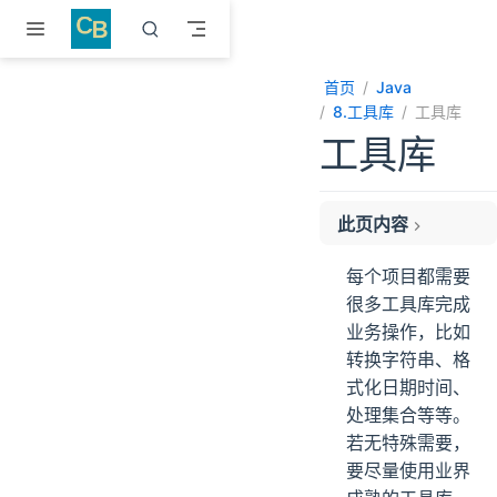
跳至主要內容
首页
Java
8.工具库
工具库
工具库
此页内容
1 Apache Commons组件
每个项目都需要
2 Joda-Time
很多工具库完成
3 Google Guava
业务操作，比如
7.1 Fastjson2
转换字符串、格
3 Hutool
式化日期时间、
4 Lombok
处理集合等等。
若无特殊需要，
要尽量使用业界