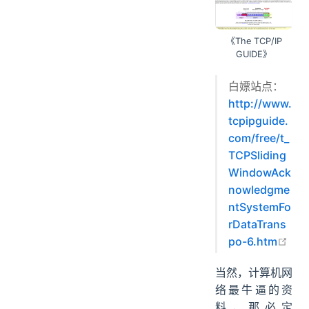
《The TCP/IP
GUIDE》
白嫖站点：
http://www.
tcpipguide.
com/free/t_
TCPSliding
WindowAck
nowledgme
ntSystemFo
rDataTrans
ope
po-6.htm
当然，计算机网
络最牛逼的资
料，那必定