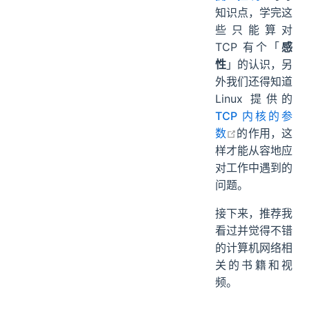
知识点，学完这
些只能算对
TCP 有个「
感
性
」的认识，另
外我们还得知道
Linux 提供的
TCP 内核的参
open in new 
数
的作用，这
样才能从容地应
对工作中遇到的
问题。
接下来，推荐我
看过并觉得不错
的计算机网络相
关的书籍和视
频。