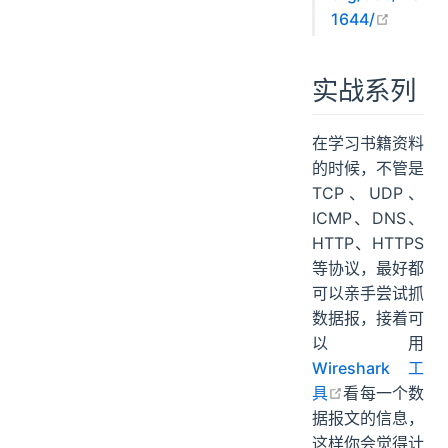
open i
1644/
实战系列
在学习书籍资料
的时候，不管是
TCP、UDP、
ICMP、DNS、
HTTP、HTTPS
等协议，最好都
可以亲手尝试抓
数据报，接着可
以用
Wireshark 工
open in new 
具
看每一个数
据报文的信息，
这样你会觉得计