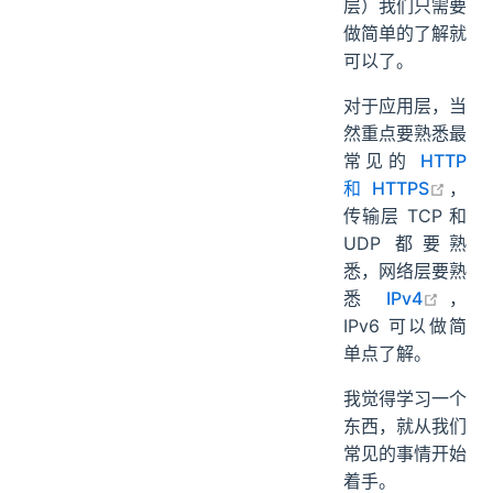
层）我们只需要
做简单的了解就
可以了。
对于应用层，当
然重点要熟悉最
常见的
HTTP
open 
和 HTTPS
，
传输层 TCP 和
UDP 都要熟
悉，网络层要熟
open 
悉
IPv4
，
IPv6 可以做简
单点了解。
我觉得学习一个
东西，就从我们
常见的事情开始
着手。