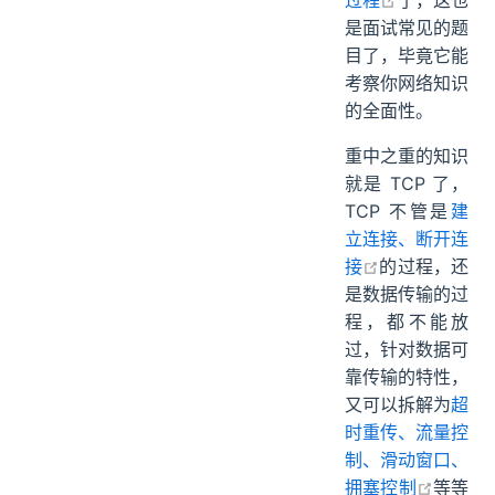
过程
了，这也
是面试常见的题
目了，毕竟它能
考察你网络知识
的全面性。
重中之重的知识
就是 TCP 了，
TCP 不管是
建
立连接、断开连
open in new 
接
的过程，还
是数据传输的过
程，都不能放
过，针对数据可
靠传输的特性，
又可以拆解为
超
时重传、流量控
制、滑动窗口、
open i
拥塞控制
等等