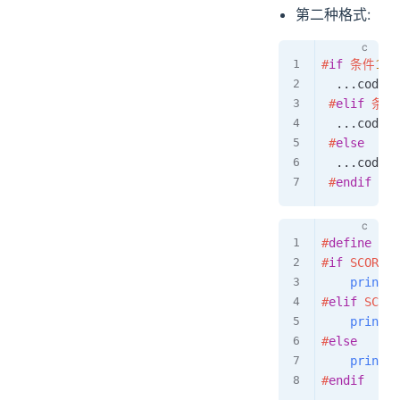
第二种格式:
#
if
条件
1
.
.
.
code1
.
#
elif
条件
.
.
.
code2
.
#
else
.
.
.
code3
.
#
endif
#
define
SCO
#
if
SCORE 
>
printf
(
#
elif
SCORE
printf
(
#
else
printf
(
#
endif