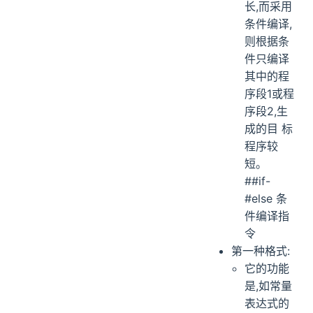
长,而采用
条件编译,
则根据条
件只编译
其中的程
序段1或程
序段2,生
成的目 标
程序较
短。
##if-
#else 条
件编译指
令
第一种格式:
它的功能
是,如常量
表达式的