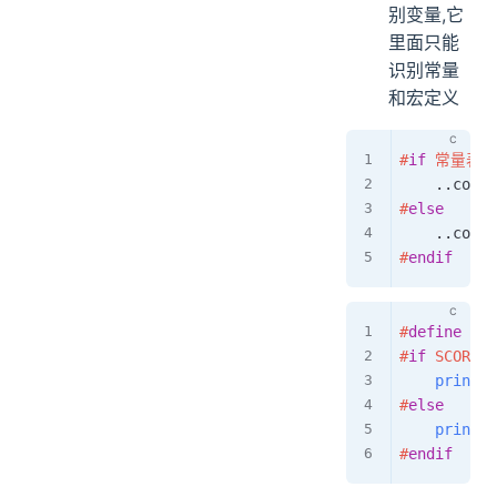
别变量,它
里面只能
识别常量
和宏定义
#
if
常量表达
.
.
code1
#
else
.
.
code2
#
endif
#
define
SCO
#
if
SCORE 
>
printf
(
#
else
printf
(
#
endif